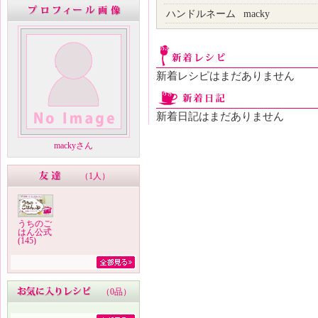
ハンドルネーム
macky
新着レシピはまだありません
新着日記はまだありません
mackyさん
（
1人
）
うちのご
はん公式
(145)
（
0品
）