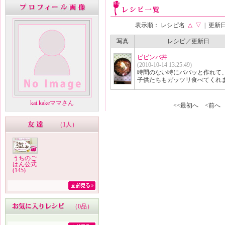
表示順： レシピ名
△
▽
| 更新
写真
レシピ／更新日
ビビンバ丼
(2010-10-14 13:25:49)
時間のない時にパパッと作れて
子供たちもガッツリ食べてくれ
kai.kakeママさん
<<最初へ
<前へ
（
1人
）
うちのご
はん公式
(145)
（
0品
）